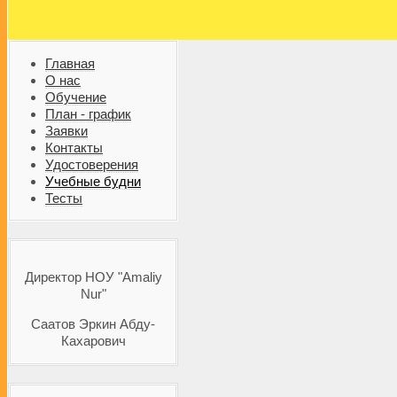
Главная
О нас
Обучение
План - график
Заявки
Контакты
Удостоверения
Учебные будни
Тесты
Директор НОУ "Amaliy
Nur"
Саатов Эркин Абду-
Кахарович