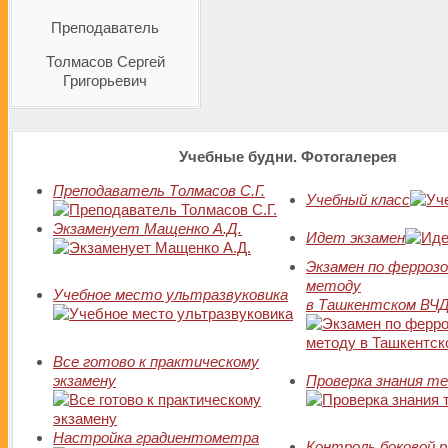
Преподаватель
Толмасов Сергей
Григорьевич
Учебные будни. Фотогалерея
Преподаватель Толмасов С.Г.
Учебный класс
Экзамeнует Мащенко А.Д.
Идет экзамен
Экзамен по ферроз
методу
Учебное место ультразвуковика
в Ташкентском ВЧ
Все готово к практическому
экзамену
Проверка знания т
Настройка градиентометра
Контроль боковой 